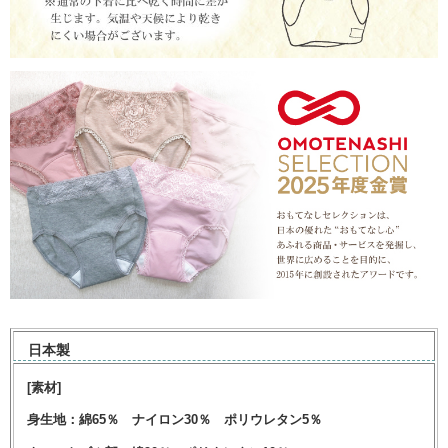
日本製
[素材]
身生地：綿65％ ナイロン30％ ポリウレタン5％